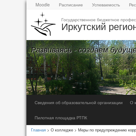
Moodle
Расписание
Успеваемость
Рес
Государственное бюджетное профес
Иркутский регио
Развиваясь - создаем будущ
Сведения об образовательной организации
О 
Пилотная площадка РТПК
Главная
> О колледже > Меры по предупреждению кор