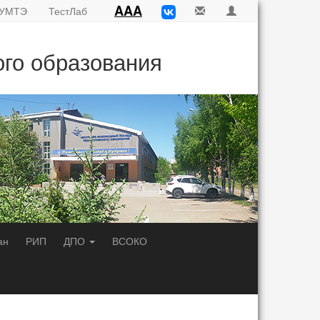
AAA
УМТЭ
ТестЛаб
ого образования
ан
РИП
ДПО
ВСОКО