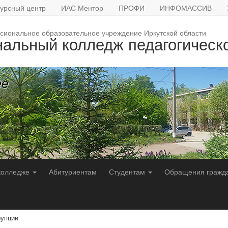
урсный центр
ИАС Ментор
ПРОФИ
ИНФОМАССИВ
сиональное образовательное учреждение Иркутской области
нальный колледж педагогическ
ее
колледже
Абитуриентам
Студентам
Обращения гражд
рупции