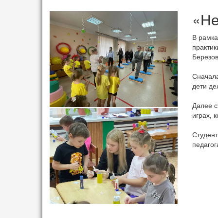
«Не
В рамка
практик
Березов
Сначала
дети де
Далее с
играх, 
Студент
педагог