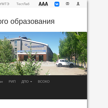
AAA
УМТЭ
ТестЛаб
ого образования
ан
РИП
ДПО
ВСОКО