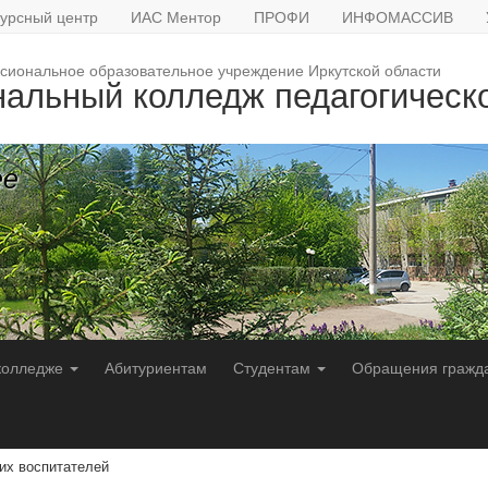
урсный центр
ИАС Ментор
ПРОФИ
ИНФОМАССИВ
сиональное образовательное учреждение Иркутской области
нальный колледж педагогическ
ее
колледже
Абитуриентам
Студентам
Обращения гражд
х воспитателей