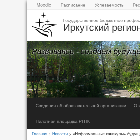
Moodle
Расписание
Успеваемость
Рес
Государственное бюджетное профес
Иркутский регио
Развиваясь - создаем будущ
Сведения об образовательной организации
О 
Пилотная площадка РТПК
Главная
>
Новости
> «Неформальные каникулы» будущи