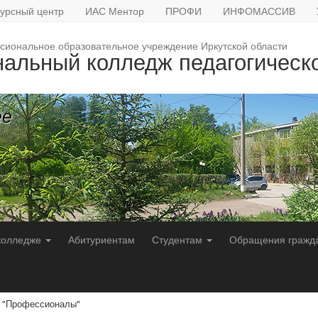
урсный центр
ИАС Ментор
ПРОФИ
ИНФОМАССИВ
сиональное образовательное учреждение Иркутской области
нальный колледж педагогическ
ее
колледже
Абитуриентам
Студентам
Обращения гражд
а "Профессионалы"