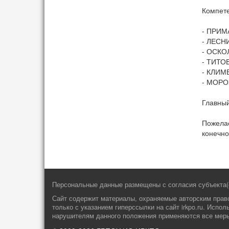
Компете
- ПРИМА
- ЛЕСНИ
- ОСКОЛ
- ТИТОВ
- КЛИМ
- МОРОЗ
Главный
Пожелае
конечно
Персональные данные размещены с согласия субъекта(
Сайт содержит материалы, охраняемые авторским право
только с указанием гиперссылки на сайт irkpo.ru. Исп
нарушителям данного положения применяются все меры