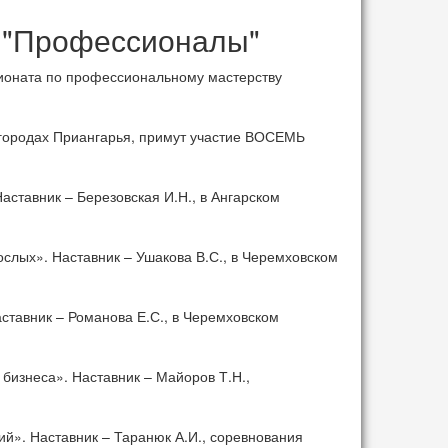
а "Профессионалы"
пионата по профессиональному мастерству
 городах Приангарья, примут участие ВОСЕМЬ
ставник – Березовская И.Н., в Ангарском
слых». Наставник – Ушакова В.С., в Черемховском
ставник – Романова Е.С., в Черемховском
изнеса». Наставник – Майоров Т.Н.,
й». Наставник – Таранюк А.И., соревнования