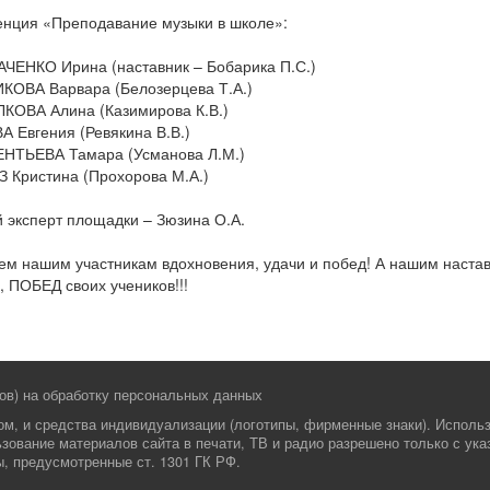
нция «Преподавание музыки в школе»:
ЧЕНКО Ирина (наставник – Бобарика П.С.)
КОВА Варвара (Белозерцева Т.А.)
КОВА Алина (Казимирова К.В.)
А Евгения (Ревякина В.В.)
ЕНТЬЕВА Тамара (Усманова Л.М.)
 Кристина (Прохорова М.А.)
 эксперт площадки – Зюзина О.А.
м нашим участникам вдохновения, удачи и побед! А нашим наставн
, ПОБЕД своих учеников!!!
ов) на обработку персональных данных
м, и средства индивидуализации (логотипы, фирменные знаки). Использ
ользование материалов сайта в печати, ТВ и радио разрешено только с 
, предусмотренные ст. 1301 ГК РФ.