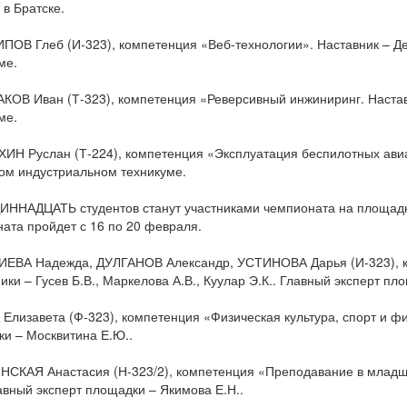
 в Братске.
ПОВ Глеб (И-323), компетенция «Веб-технологии». Наставник – Де
ме.
КОВ Иван (Т-323), компетенция «Реверсивный инжиниринг. Наставн
ме.
ИН Руслан (Т-224), компетенция «Эксплуатация беспилотных авиа
ом индустриальном техникуме.
ННАДЦАТЬ студентов станут участниками чемпионата на площадк
ата пройдет с 16 по 20 февраля.
ИЕВА Надежда, ДУЛГАНОВ Александр, УСТИНОВА Дарья (И-323), 
ики – Гусев Б.В., Маркелова А.В., Куулар Э.К.. Главный эксперт пл
 Елизавета (Ф-323), компетенция «Физическая культура, спорт и фи
и – Москвитина Е.Ю..
НСКАЯ Анастасия (Н-323/2), компетенция «Преподавание в младши
лавный эксперт площадки – Якимова Е.Н..