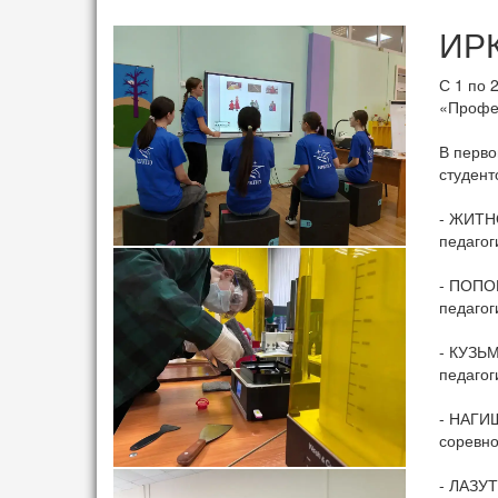
ИРК
С 1 по 
«Профе
В перво
студент
- ЖИТНО
педагог
- ПОПОВ
педагог
- КУЗЬМ
педагог
- НАГИШ
соревно
- ЛАЗУТ