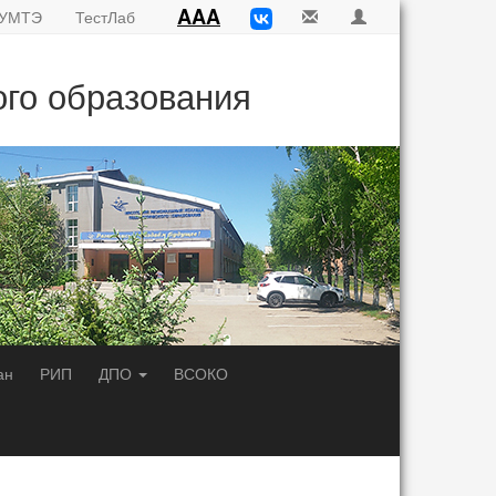
AAA
УМТЭ
ТестЛаб
ого образования
ан
РИП
ДПО
ВСОКО