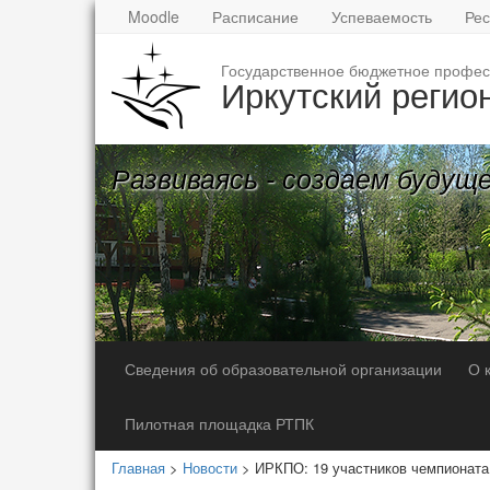
Moodle
Расписание
Успеваемость
Рес
Государственное бюджетное профес
Иркутский регио
Развиваясь - создаем будущ
Сведения об образовательной организации
О 
Пилотная площадка РТПК
Главная
>
Новости
> ИРКПО: 19 участников чемпионат