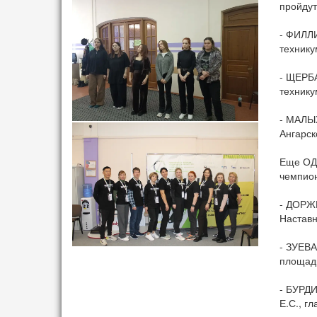
пройдут
- ФИЛЛИ
технику
- ЩЕРБА
технику
- МАЛЫХ
Ангарск
Еще ОДИ
чемпион
- ДОРЖ
Наставн
- ЗУЕВА
площадк
- БУРДИ
Е.С., г