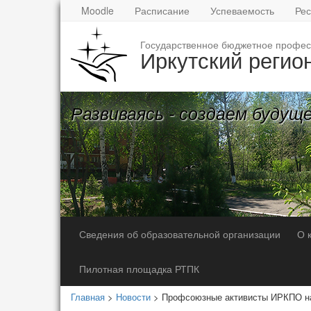
Moodle
Расписание
Успеваемость
Рес
Государственное бюджетное профес
Иркутский регио
Развиваясь - создаем будущ
Сведения об образовательной организации
О 
Пилотная площадка РТПК
Главная
>
Новости
> Профсоюзные активисты ИРКПО на