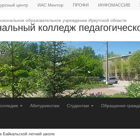
урсный центр
ИАС Ментор
ПРОФИ
ИНФОМАССИВ
сиональное образовательное учреждение Иркутской области
нальный колледж педагогическ
ее
колледже
Абитуриентам
Студентам
Обращения гражд
 Байкальской летней школе