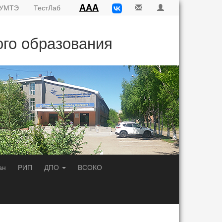
AAA
УМТЭ
ТестЛаб
ого образования
ан
РИП
ДПО
ВСОКО