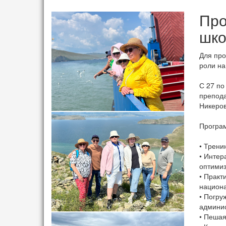
Про
шко
Для про
роли на
С 27 по
препода
Никеров
Програм
• Трени
• Интер
оптимиз
• Практ
национ
• Погру
админис
• Пешая