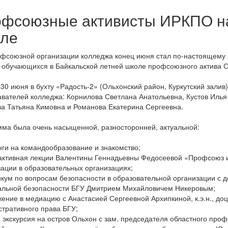
фсоюзные активисты ИРКПО на
ле
фсоюзной организации колледжа конец июня стал по-настоящему
 обучающихся в Байкальской летней школе профсоюзного актива СП
 30 июня в бухту «Радость-2» (Ольхонский район, Куркутский залив
вателей колледжа: Корнилова Светлана Анатольевна, Кустов Илья
а Татьяна Кимовна и Романова Екатерина Сергеевна.
ма была очень насыщенной, разносторонней, актуальной:
нги на командообразование и знакомство;
активная лекции Валентины Геннадьевны Федосеевой «Профсоюз и
ации в образовательных организациях;
икум по вопросам безопасности в образовательной организации с 
альной безопасности БГУ Дмитрием Михайловичем Никеровым;
жение в медиацию с Анастасией Сергеевной Архипкиной, к.э.н., д
тративного права БГУ;
 экскурсия на остров Ольхон с зам. председателя областного пр