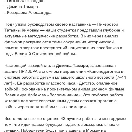
- Пятых Александра
- Демина Тамара
- Козодаева Александра
Под чутким руководством своего наставника — Никеровой
Татьяны Кимовны — наши студентки представили глубокие и
актуальные методические разработки. В них через анализ
фильмов раскрываются темы сохранения исторической
памяти о жертвах преступлений нацистов и их пособников в
годы Великой Отечественной войны.
Настоящей звездой стала
Демина Тамара
, завоевавшая
звание ПРИЗЕРА в сложном направлении «Кинопедагогика в
системе работы с детьми младшего школьного возраста (7–11
лет)». Ее разработка классного часа «Детство, опалённое
войной» основана на пронзительном анимационном фильме
Владимира Арбекова «Воспоминание». Это глубокая работа,
которая поможет современным детям осознать трагедию
войны через понятный им язык анимации.
Всего жюри высоко оценило 42 лучшие работы, и мы гордимся
тем, что идеи наших будущих педагогов оказались в числе
лучших. Победители будут приглашены в Москву на