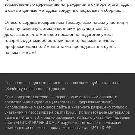
торжественную церемонию награждения в октябре этого года,
а самые ценные методики войдут в специальный сборник.
От всего сердца поздравляем Тамару, всех наших участниц и
Татьяну Кимовну с этим блестящим результатом! Вы
доказываете, что молодое поколение педагогов умеет
говорить с детьми об истории честно, бережно и очень
профессионально. Именно такие преподаватели нужны
нашим школам!
Персональные данные размещены с согласия субъекта(ов) на
обработку персональных данных
Сайт содержит материалы, охраняемые авторским правом, и
средства индивидуализации (логотипы, фирменные знаки).
Использование материалов сайта в интернете разрешено только с
указанием гиперссылки на сайт irkpo.ru. Использование материалов
сайта в печати, ТВ и радио разрешено только с указанием названия
сайта «ГБПОУ ИО ИРКПО». К нарушителям данного положения
применяются все меры, предусмотренные ст. 1301 ГК РФ.